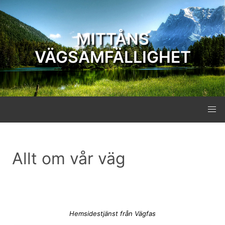
MITTÅNS
VÄGSAMFÄLLIGHET
Allt om vår väg
Hemsidestjänst från Vägfas